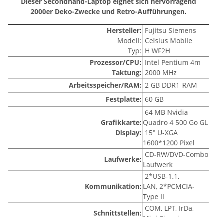
Dieser Secondhand-Laptop eignet sich hervorragend
2000er Deko-Zwecke und Retro-Aufführungen.
Hersteller:
Fujitsu Siemens
Modell:
Celsius Mobile
Typ:
H WF2H
Prozessor/CPU:
Intel Pentium 4m
Taktung:
2000 MHz
Arbeitsspeicher/RAM:
2 GB DDR1-RAM
Festplatte:
60 GB
64 MB
Nvidia
Grafikkarte:
Quadro 4 500 Go GL
Display:
15" U-XGA
1600*1200 Pixel
CD-RW/DVD-Combo
Laufwerke:
Laufwerk
2*USB-1.1,
Kommunikation:
LAN, 2*PCMCIA-
Type II
COM, LPT, IrDa,
Schnittstellen: