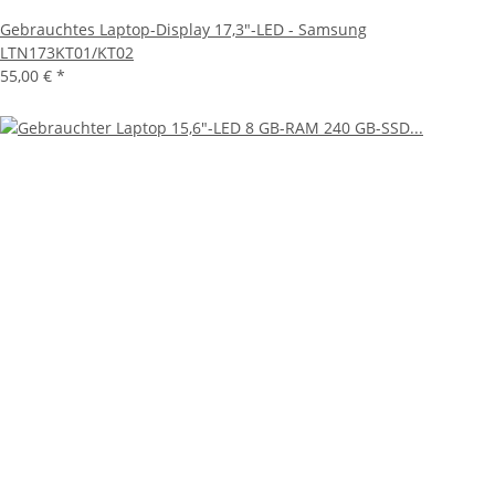
Gebrauchtes Laptop-Display 17,3"-LED - Samsung
LTN173KT01/KT02
55,00 €
*