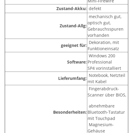
Mini-Firewire
Zustand-Akku:
defekt
mechanisch gut,
optisch gut,
Zustand-Allg:
Gebrauchsspuren
vorhanden
Dekoration, mit
geeignet für:
Funktioneinsatz
Windows 200
Software:
Professional
SP4 vorinstalliert
Notebook, Netzteil
Lieferumfang:
mit Kabel
Fingerabdruck-
Scanner über BIOS,
abnehmbare
Besonderheiten:
Bluetooth-Tastatur
mit Touchpad
Magnesium-
Gehäuse