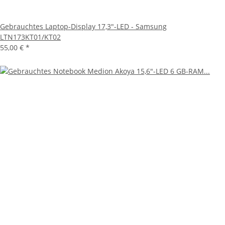
Gebrauchtes Laptop-Display 17,3"-LED - Samsung
LTN173KT01/KT02
55,00 €
*