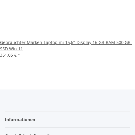
Gebrauchter Marken-Laptop mi 15,6"-Display 16 GB-RAM 500 GB-
SSD Win 11
351,05 €
*
Informationen