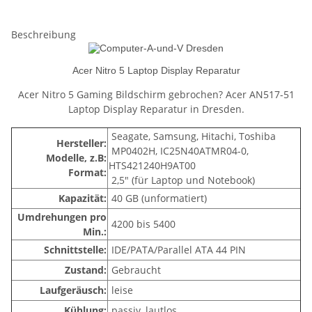
Beschreibung
Acer Nitro 5 Laptop Display Reparatur
Acer Nitro 5 Gaming Bildschirm gebrochen? Acer AN517-51
Laptop Display Reparatur in Dresden.
Seagate, Samsung, Hitachi, Toshiba
Hersteller:
MP0402H, IC25N40ATMR04-0,
Modelle, z.B:
HTS421240H9AT00
Format:
2,5" (für Laptop und Notebook)
Kapazität:
40 GB (unformatiert)
Umdrehungen pro
4200 bis 5400
Min.:
Schnittstelle:
IDE/PATA/Parallel ATA 44 PIN
Zustand:
Gebraucht
Laufgeräusch:
leise
Kühlung:
passiv, lautlos