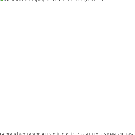
Gebrauchter Laptop Asus mit Intel i3 15,6"-LED 8 GB-RAM 240 GB-